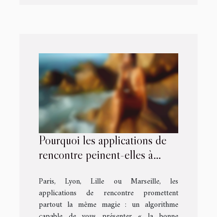
Pourquoi les applications de
rencontre peinent-elles à
adapter leur algorithme aux
Paris, Lyon, Lille ou Marseille, les
spécificités de chaque ville ?
applications de rencontre promettent
partout la même magie : un algorithme
capable de vous présenter « la bonne