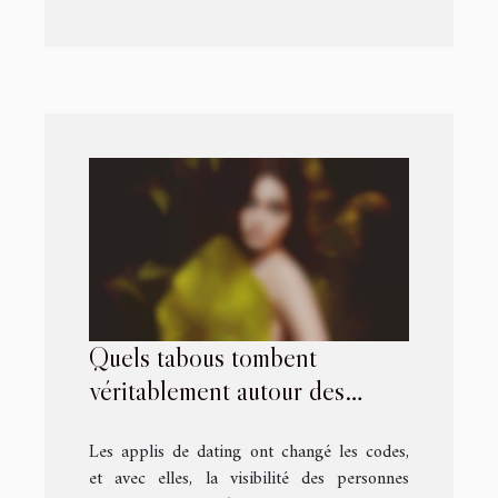
Quels tabous tombent
véritablement autour des
rencontres chez les personnes
Les applis de dating ont changé les codes,
transgenres ?
et avec elles, la visibilité des personnes