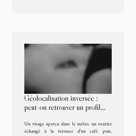
Géolocalisation inversée :
peut-on retrouver un profil
croisé par hasard sur une
Un visage aperçu dans le métro, un sourire
application ?
échangé à la terrasse d’un café, puis,