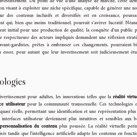
investissement. Du point de vue d'une analyse de marché, cette dé
on visant à exploiter une niche spécifique, capable de générer une no
r des contenus inclusifs et diversifiés est en croissance, poussa
t qui, bien que moins traditionnel, pourrait s'avérer lucratif. Néan
ment initial pour une production de qualité, la conquête d'un public p
ue respectueuse des acteurs impliqués demandent une réflexion strat
avant-gardistes, prêtes à embrasser ces changements, pourraient b
essor, pour autant que leur investissement soit judicieusement étu
ologies
ertissement pour adultes, les innovations telles que la
réalité virtu
e utilisateur
pour la communauté transsexuelle. Ces technologies o
uasi réelle, permettant une identification et une représentation plus 
nterfaces utilisateur deviennent plus intuitives et sensibles aux b
personnalisation du contenu
plus poussée. La réalité virtuelle per
sés tandis que l'intelligence artificielle adapte les contenus en foncti