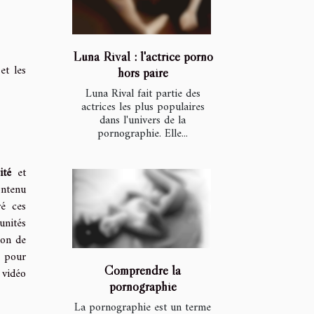
Luna Rival : l'actrice porno
et les
hors paire
Luna Rival fait partie des
actrices les plus populaires
dans l'univers de la
pornographie. Elle...
ité
et
ontenu
ré ces
unités
ion de
e pour
Comprendre la
 vidéo
pornographie
La pornographie est un terme