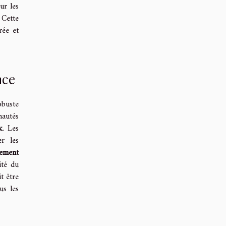
ur les
 Cette
rée et
nce
buste
nautés
k
. Les
r les
ement
ité du
t être
us les