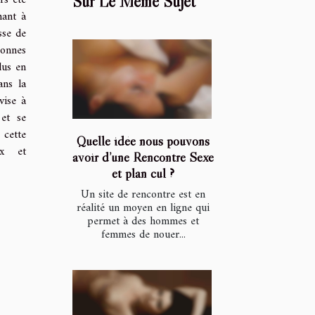
rs été
Sur Le Même Sujet
hant à
sse de
sonnes
lus en
ans la
vise à
 et se
cette
Quelle idée nous pouvons
ux et
avoir d’une Rencontre Sexe
et plan cul ?
Un site de rencontre est en
réalité un moyen en ligne qui
permet à des hommes et
femmes de nouer...