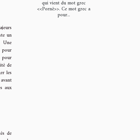
qui vient du mot grec
<<Pornê>>. Ce mot grec a
pour...
ajeurs
ste un
s. Une
t pour
e pour
ité de
er les
 avant
és aux
tés de