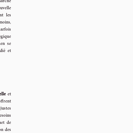
marche
uvelle
nt les
moins,
arfois
égique
ien se
dié et
elle
et
ffrent
justes
esoins
met de
on des